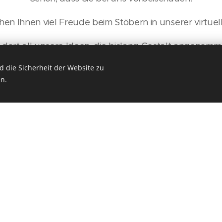
en Ihnen viel Freude beim Stöbern in unserer virtuell
n dort all unsere Ideen, die bislang Gestalt angenom
 die Sicherheit der Website zu
it mitbringen, um sich diese anzusehen, können wir 
n.
andere Schmunzeln versprechen.
Viel Vergnügen!!!
 willkommen also auf unserer W